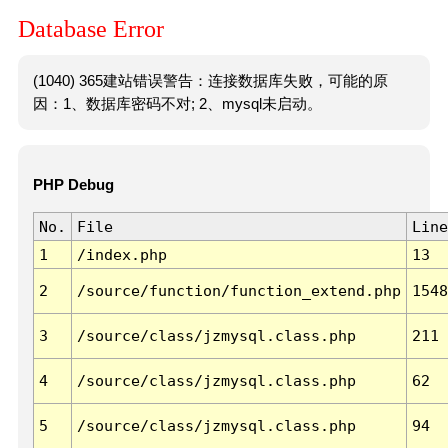
Database Error
(1040) 365建站错误警告：连接数据库失败，可能的原
因：1、数据库密码不对; 2、mysql未启动。
PHP Debug
No.
File
Line
1
/index.php
13
2
/source/function/function_extend.php
1548
3
/source/class/jzmysql.class.php
211
4
/source/class/jzmysql.class.php
62
5
/source/class/jzmysql.class.php
94