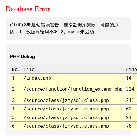
Database Error
(1040) 365建站错误警告：连接数据库失败，可能的原
因：1、数据库密码不对; 2、mysql未启动。
PHP Debug
No.
File
Line
1
/index.php
14
2
/source/function/function_extend.php
324
3
/source/class/jzmysql.class.php
211
4
/source/class/jzmysql.class.php
62
5
/source/class/jzmysql.class.php
94
6
/source/class/jzmysql.class.php
76