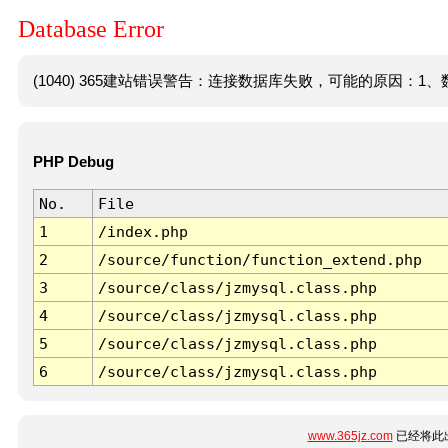
Database Error
(1040) 365建站错误警告：连接数据库失败，可能的原因：1、数
PHP Debug
No.
File
1
/index.php
2
/source/function/function_extend.php
3
/source/class/jzmysql.class.php
4
/source/class/jzmysql.class.php
5
/source/class/jzmysql.class.php
6
/source/class/jzmysql.class.php
www.365jz.com
已经将此