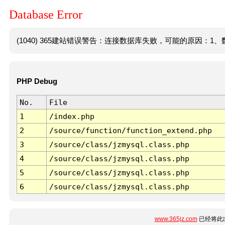
Database Error
(1040) 365建站错误警告：连接数据库失败，可能的原因：1、数
PHP Debug
No.
File
1
/index.php
2
/source/function/function_extend.php
3
/source/class/jzmysql.class.php
4
/source/class/jzmysql.class.php
5
/source/class/jzmysql.class.php
6
/source/class/jzmysql.class.php
www.365jz.com
已经将此