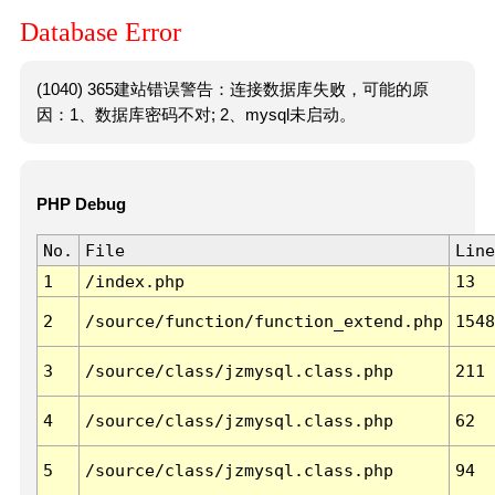
Database Error
(1040) 365建站错误警告：连接数据库失败，可能的原
因：1、数据库密码不对; 2、mysql未启动。
PHP Debug
No.
File
Line
1
/index.php
13
2
/source/function/function_extend.php
1548
3
/source/class/jzmysql.class.php
211
4
/source/class/jzmysql.class.php
62
5
/source/class/jzmysql.class.php
94