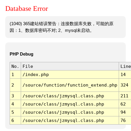
Database Error
(1040) 365建站错误警告：连接数据库失败，可能的原
因：1、数据库密码不对; 2、mysql未启动。
PHP Debug
No.
File
Line
1
/index.php
14
2
/source/function/function_extend.php
324
3
/source/class/jzmysql.class.php
211
4
/source/class/jzmysql.class.php
62
5
/source/class/jzmysql.class.php
94
6
/source/class/jzmysql.class.php
76