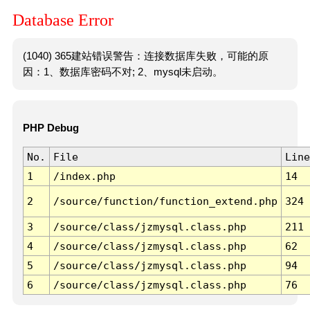
Database Error
(1040) 365建站错误警告：连接数据库失败，可能的原
因：1、数据库密码不对; 2、mysql未启动。
PHP Debug
No.
File
Line
1
/index.php
14
2
/source/function/function_extend.php
324
3
/source/class/jzmysql.class.php
211
4
/source/class/jzmysql.class.php
62
5
/source/class/jzmysql.class.php
94
6
/source/class/jzmysql.class.php
76