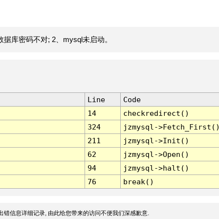
据库密码不对; 2、mysql未启动。
Line
Code
14
checkredirect()
324
jzmysql->Fetch_First(
211
jzmysql->Init()
62
jzmysql->Open()
94
jzmysql->halt()
76
break()
出错信息详细记录, 由此给您带来的访问不便我们深感歉意.