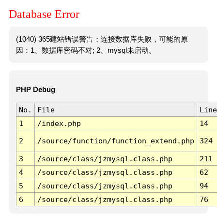
Database Error
(1040) 365建站错误警告：连接数据库失败，可能的原
因：1、数据库密码不对; 2、mysql未启动。
PHP Debug
No.
File
Line
1
/index.php
14
2
/source/function/function_extend.php
324
3
/source/class/jzmysql.class.php
211
4
/source/class/jzmysql.class.php
62
5
/source/class/jzmysql.class.php
94
6
/source/class/jzmysql.class.php
76