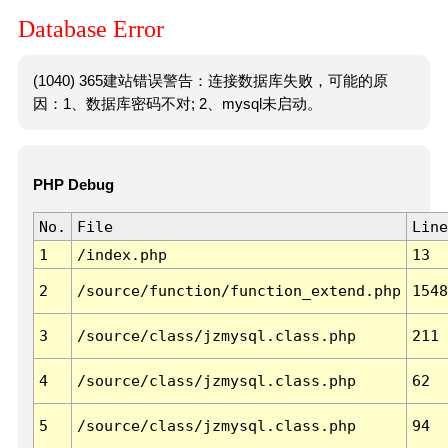
Database Error
(1040) 365建站错误警告：连接数据库失败，可能的原
因：1、数据库密码不对; 2、mysql未启动。
PHP Debug
No.
File
Line
1
/index.php
13
2
/source/function/function_extend.php
1548
3
/source/class/jzmysql.class.php
211
4
/source/class/jzmysql.class.php
62
5
/source/class/jzmysql.class.php
94