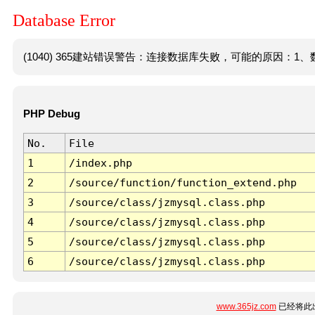
Database Error
(1040) 365建站错误警告：连接数据库失败，可能的原因：1、数
PHP Debug
No.
File
1
/index.php
2
/source/function/function_extend.php
3
/source/class/jzmysql.class.php
4
/source/class/jzmysql.class.php
5
/source/class/jzmysql.class.php
6
/source/class/jzmysql.class.php
www.365jz.com
已经将此